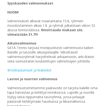
Syyskauden valmennukset
HUOM!
Valmennukset alkavat maanantaina 15.8, ryhmien
muodostaminen alkaa 1.8. ja ryhmät julkaistaan viikon 32
alussa tennisclubissa.
Ilmoittaudu mukaan siis
viimeistään 31.7!!!
Aikuisvalmennus
SATA-Tennis tarjoaa monipuolisesti valmennusta kaiken
ikäisille ja tasoisille aikuispelaajille. Viikoittaiset
valmennusryhmät harjoittelevat arkiaamuisin, arki-iltaisin
sekä sunnuntaisin koulutettujen valmentajien johdolla.
Ilmoittautumiset ja lisätiedot
Lasten ja nuorten valmennus
Valmennustoimintamme päätavoite on tarjota kaikille oma
tapa harrastaa ja kehittyä tenniksessä. Lapsille ja nuorille
löytyy iästä riippumatta tasoryhmiä, jossa pelaajat
pääsevät kehittymään hauskassa ja liikunnallisessa
harrastuksessa.