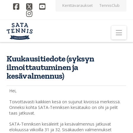
Kenttävaraukset
TennisClub
Facebook
X
YouTube
Instagram
Nav
Kuukausitiedote (syksyn
ilmoittautuminen ja
kesävalmennus)
Hei,
Toivottavasti kaikkien kesä on sujunut kivoissa merkeissä.
Onneksi kohta SATA-Tenniksen kesätauko on ohi ja pelit
taas jatkuvat.
SATA-Tenniksen kesäleirit ja kesävalmennus jatkuvat
elokuussa viikoilla 31 ja 32. Sisäkauden valmennukset