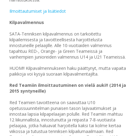
Ilmoittautumiset ja lisätiedot
Kilpavalmennus
SATA-Tenniksen kilpavalmennus on tarkoitettu
kilpailemisesta ja tavoitteellisesta harjoittelusta
innostuneille pelaajille. Alle 10-vuotiaiden valmennus
tapahtuu RED-, Orange- ja Green Teameissä ja
vanhempien junioreiden valmennus U14 ja U21 Teameissä.
HUOM!! Kilpavalmennukseen haku päättynyt, mutta vapaita
paikkoja voi kysyä suoraan kilpavalmentajilta.
Red Teamiin ilmoittautuminen on vielä auki!! (2014 ja
2015 syntyneille)
Red Teamien tavoitteena on saavuttaa U10
opetussuunnitelman punaisen tason lajivaatimukset ja
innostaa lapsia kilpapelaajan polulle. Red Teamiin mahtuu
12 liikunnallista, innostunutta ja reipasta 7-8-vuotiasta
pelaajaa, jotka haluavat harjoitella kaksi tai kolme kertaa
viikossa ja tutustua tenniksen kilpailumaailmaan. Red