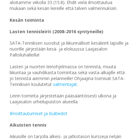
aloitamme viikolla 33 (15.8). Ehdit vielä ilmoittautua
mukaan sekä kesän leireille että talven valmennuksiin.
Kesän toiminta
Lasten tennisleirit (2008-2016 syntyneille)
SATA-Tenniksen suositut ja liikunnalliset kesäleirit lapsille ja
nuorille järjestään kesä- ja elokuussa Laajasalon
Palloiluhalleilla!
Lasten ja nuorten leiriohjelmassa on tennistä, muuta
liikuntaa ja vauhdikasta toimintaa sekä vasta-alkajille että
jo tennistä aiemmin pelanneille! Ohjaajina toimivat SATA-
Tenniksen koulutetut
valmentajat
.
Leirin toiminta järjestetään pääsääntöisesti ulkona ja
Laajasalon urheilupuiston alueella.
Ilmoittautumiset ja lisätiedot
Aikuisten tennis
Aikuisille on tarjolla alkeis- ja jatkotason kursseja neljän