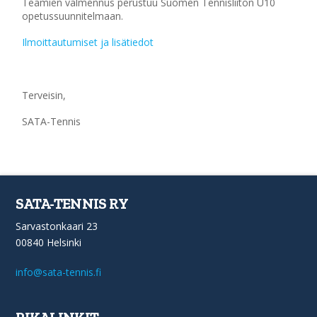
Teamien valmennus perustuu Suomen Tennisliiton U10
opetussuunnitelmaan.
Ilmoittautumiset ja lisätiedot
Terveisin,
SATA-Tennis
SATA-TENNIS RY
Sarvastonkaari 23
00840 Helsinki
info@sata-tennis.fi