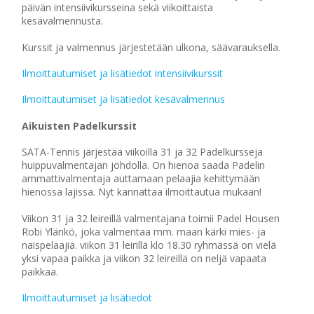
päivän intensiivikursseina sekä viikoittaista
kesävalmennusta.
Kurssit ja valmennus järjestetään ulkona, säävarauksella.
Ilmoittautumiset ja lisätiedot intensiivikurssit
Ilmoittautumiset ja lisätiedot kesävalmennus
Aikuisten Padelkurssit
SATA-Tennis järjestää viikoilla 31 ja 32 Padelkursseja
huippuvalmentajan johdolla. On hienoa saada Padelin
ammattivalmentaja auttamaan pelaajia kehittymään
hienossa lajissa. Nyt kannattaa ilmoittautua mukaan!
Viikon 31 ja 32 leireillä valmentajana toimii Padel Housen
Robi Ylänkö, joka valmentaa mm. maan kärki mies- ja
naispelaajia. viikon 31 leirillä klo 18.30 ryhmässä on vielä
yksi vapaa paikka ja viikon 32 leireillä on neljä vapaata
paikkaa.
Ilmoittautumiset ja lisätiedot