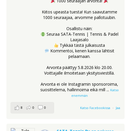
1000 seuraajan arvonta!
Kiitos upeasta tuesta! Kun saavutamme
1000 seuraajaa, arvomme pallotuubin.
Osallistu näin:
Seuraa SATA-Tennis | Tennis & Padel
Laajasalo
Tykkää tästä julkaisusta
Kommentoi, kenen kanssa lähtisit
pelaamaan.
Arvonta päättyy 5.8.2026 klo 20.00.
Voittajalle ilmoitetaan yksityisviestillä.
Arvonta ei ole Instagramin sponsoroima,
suosittelema, hallinnoima eikä mill
...
Katso
enemmän
8
0
0
Katso Facebookissa
·
Jaa