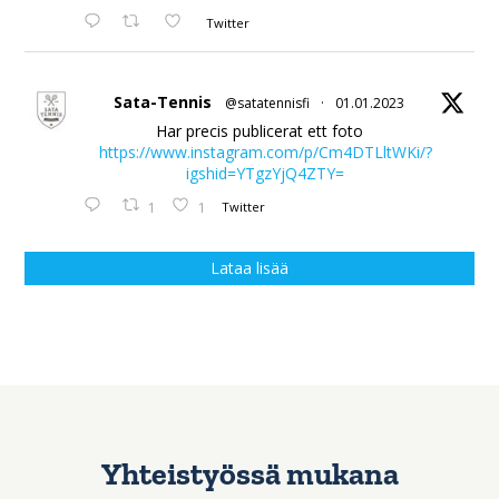
Twitter
Sata-Tennis
@satatennisfi
·
01.01.2023
Har precis publicerat ett foto
https://www.instagram.com/p/Cm4DTLltWKi/?
igshid=YTgzYjQ4ZTY=
1
1
Twitter
Lataa lisää
Yhteistyössä mukana