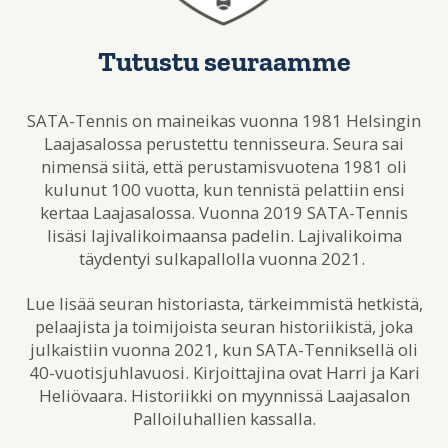
ja nuorissa, mutta aikuisille löytyy
myös monipuolista toimintaa. Lue lisää!
Tutustu seuraamme
SATA-Tennis on maineikas vuonna 1981 Helsingin
AIKUISET
LAPSET
Laajasalossa perustettu tennisseura. Seura sai
nimensä siitä, että perustamisvuotena 1981 oli
kulunut 100 vuotta, kun tennistä pelattiin ensi
kertaa Laajasalossa. Vuonna 2019 SATA-Tennis
lisäsi lajivalikoimaansa padelin. Lajivalikoima
täydentyi sulkapallolla vuonna 2021.
Lue lisää seuran historiasta, tärkeimmistä hetkistä,
pelaajista ja toimijoista seuran historiikistä, joka
julkaistiin vuonna 2021, kun SATA-Tenniksellä oli
40-vuotisjuhlavuosi. Kirjoittajina ovat Harri ja Kari
Heliövaara. Historiikki on myynnissä Laajasalon
Palloiluhallien kassalla.