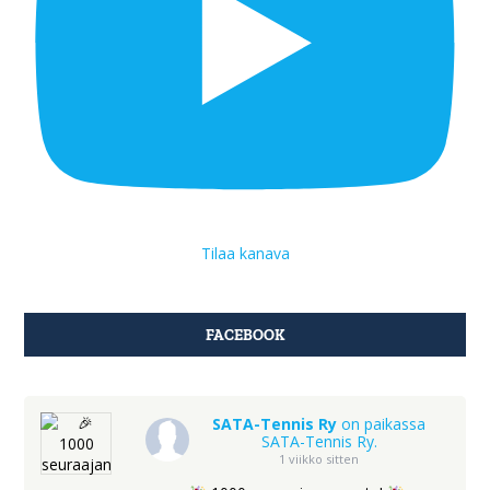
Tilaa kanava
FACEBOOK
SATA-Tennis Ry
on paikassa
SATA-Tennis Ry.
1 viikko sitten