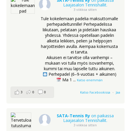
SATA-Tennis Ry
on paikassa
Laajasalon Tennishallit.
3 viikkoa sitten
Tule kokeilemaan padelia maksuttomalle
perhepadeltunnille! Perhepadelissa
liikutaan, pelataan ja pidetään hauskaa
yhdessä. Yhdessä opetellaan padelin
alkeita leikkien, pelien ja helppojen
harjoitteiden avulla. Aiempaa kokemusta
ei tarvita.
Aikuisen ei tarvitse olla vanhempi –
mukaan voi tulla myös isovanhempi,
kummi tai muu lapselle tuttu aikuinen.
Perhepadel (6–9-vuotias + aikuinen)
Ma 1
...
Katso enemmän
3
0
0
Katso Facebookissa
·
Jaa
SATA-Tennis Ry
on paikassa
Laajasalon Tennishallit.
3 viikkoa sitten