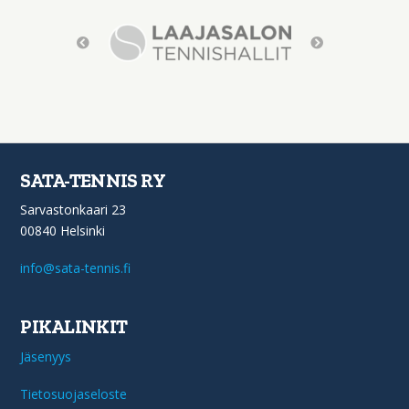
SATA-TENNIS RY
Sarvastonkaari 23
00840 Helsinki
info@sata-tennis.fi
PIKALINKIT
Jäsenyys
Tietosuojaseloste