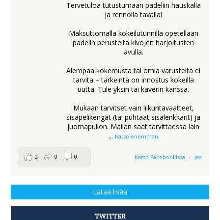
Tervetuloa tutustumaan padeliin hauskalla
ja rennolla tavalla!
Maksuttomalla kokeilutunnilla opetellaan
padelin perusteita kivojen harjoitusten
avulla.
Aiempaa kokemusta tai omia varusteita ei
tarvita – tärkeintä on innostus kokeilla
uutta. Tule yksin tai kaverin kanssa.
Mukaan tarvitset vain liikuntavaatteet,
sisäpelikengät (tai puhtaat sisälenkkarit) ja
juomapullon. Mailan saat tarvittaessa lain
...
Katso enemmän
2
0
0
Katso Facebookissa
·
Jaa
Lataa lisää
TWITTER