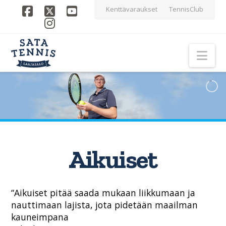
Kenttävaraukset
TennisClub
Facebook
X
YouTube
Instagram
Nav
Aikuiset
“Aikuiset pitää saada mukaan liikkumaan ja
nauttimaan lajista, jota pidetään maailman
kauneimpana