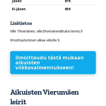
Jäsen
81€
Ei-jäsen
85€
Lisätietoa
Ville Tihveräinen, ville.tihverainen@sata-tennis.fi
Ilmoittautuminen alkaa viikolla 9.
llmoittaudu tästä mukaan
aikuisten
viikkovalmennukseen!
Aikuisten Vierumäen
leirit