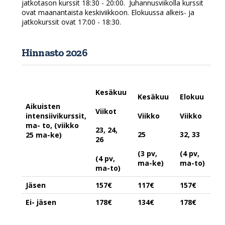
jatkotason kurssit 18:30 - 20:00. Juhannusviikolla kurssit
ovat maanantaista keskiviikkoon. Elokuussa alkeis- ja
jatkokurssit ovat 17:00 - 18:30.
Hinnasto 2026
Kesäkuu
Kesäkuu
Elokuu
Aikuisten
Viikot
Viikko
Viikko
intensiivikurssit,
ma- to, (viikko
23, 24,
25
32, 33
25 ma-ke)
26
(3 pv,
(4 pv,
(4 pv,
ma-ke)
ma-to)
ma-to)
Jäsen
157€
117€
157€
Ei- jäsen
178€
134€
178€