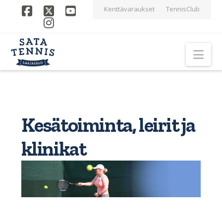
Kenttävaraukset
TennisClub
Facebook
X
YouTube
Instagram
Nav
Kesätoiminta, leirit ja
klinikat