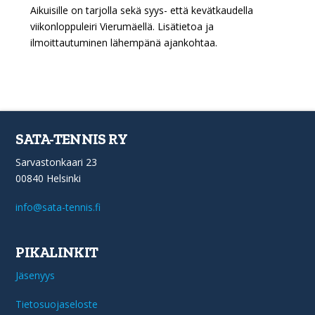
Aikuisille on tarjolla sekä syys- että kevätkaudella
viikonloppuleiri Vierumäellä. Lisätietoa ja
ilmoittautuminen lähempänä ajankohtaa.
SATA-TENNIS RY
Sarvastonkaari 23
00840 Helsinki
info@sata-tennis.fi
PIKALINKIT
Jäsenyys
Tietosuojaseloste