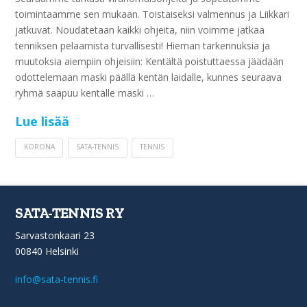
toimintaamme sen mukaan. Toistaiseksi valmennus ja Liikkari
jatkuvat. Noudatetaan kaikki ohjeita, niin voimme jatkaa
tenniksen pelaamista turvallisesti! Hieman tarkennuksia ja
muutoksia aiempiin ohjeisiin: Kentältä poistuttaessa jäädään
odottelemaan maski päällä kentän laidalle, kunnes seuraava
ryhmä saapuu kentälle maski …
Lue lisää
KORONA
SATA-TENNIS
TENNIS
SATA-TENNIS RY
Sarvastonkaari 23
00840 Helsinki
info@sata-tennis.fi