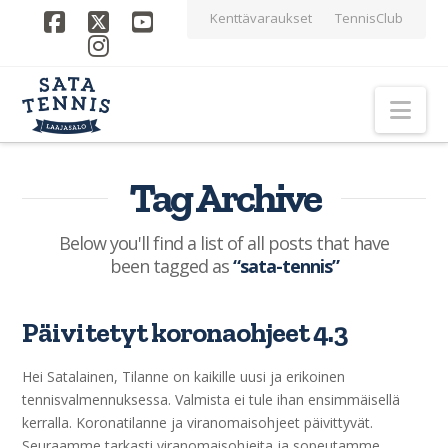
Kenttävaraukset
TennisClub
Facebook
X
YouTube
Instagram
Nav
Tag Archive
Below you'll find a list of all posts that have
been tagged as
“sata-tennis”
Päivitetyt koronaohjeet 4.3
Hei Satalainen, Tilanne on kaikille uusi ja erikoinen
tennisvalmennuksessa. Valmista ei tule ihan ensimmäisellä
kerralla. Koronatilanne ja viranomaisohjeet päivittyvät.
Seuraamme tarkasti viranomaisohjeita ja sopeutamme