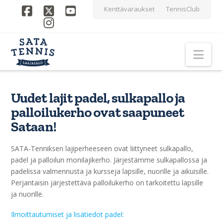
Kenttävaraukset
TennisClub
Facebook
X
YouTube
Instagram
Nav
Uudet lajit padel, sulkapallo ja
palloilukerho ovat saapuneet
Sataan!
SATA-Tenniksen lajiperheeseen ovat liittyneet sulkapallo,
padel ja palloilun monilajikerho. Järjestämme sulkapallossa ja
padelissa valmennusta ja kursseja lapsille, nuorille ja aikuisille.
Perjantaisin järjestettävä palloilukerho on tarkoitettu lapsille
ja nuorille.
Ilmoittautumiset ja lisätiedot padel: