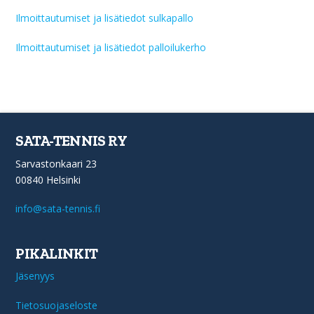
Ilmoittautumiset ja lisätiedot sulkapallo
Ilmoittautumiset ja lisätiedot palloilukerho
SATA-TENNIS RY
Sarvastonkaari 23
00840 Helsinki
info@sata-tennis.fi
PIKALINKIT
Jäsenyys
Tietosuojaseloste