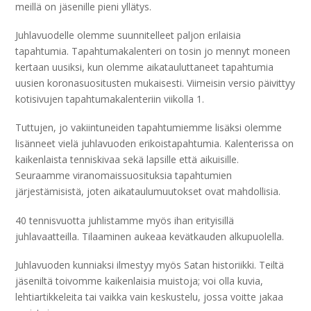
meillä on jäsenille pieni yllätys.
Juhlavuodelle olemme suunnitelleet paljon erilaisia
tapahtumia. Tapahtumakalenteri on tosin jo mennyt moneen
kertaan uusiksi, kun olemme aikatauluttaneet tapahtumia
uusien koronasuositusten mukaisesti. Viimeisin versio päivittyy
kotisivujen tapahtumakalenteriin viikolla 1.
Tuttujen, jo vakiintuneiden tapahtumiemme lisäksi olemme
lisänneet vielä juhlavuoden erikoistapahtumia. Kalenterissa on
kaikenlaista tenniskivaa sekä lapsille että aikuisille.
Seuraamme viranomaissuosituksia tapahtumien
järjestämisistä, joten aikataulumuutokset ovat mahdollisia.
40 tennisvuotta juhlistamme myös ihan erityisillä
juhlavaatteilla. Tilaaminen aukeaa kevätkauden alkupuolella.
Juhlavuoden kunniaksi ilmestyy myös Satan historiikki. Teiltä
jäseniltä toivomme kaikenlaisia muistoja; voi olla kuvia,
lehtiartikkeleita tai vaikka vain keskustelu, jossa voitte jakaa