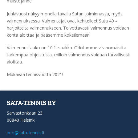
muistojanne.
Juhlavuosi näkyy monella tavalla Satan toiminnassa, myös
valmennuksessa. Valmentajat ovat kehitelleet Sata 40 –
harjoitteita valmennukseen. Toivottavasti valmennus voidaan
kohta aloittaa ja pääsemme kokeilemaan!
Valmennustauko on 10.1. saakka. Odotamme viranomaisilta
tarkempaa ohjeistusta, milloin valmennus voidaan turvallisesti
aloittaa.
Mukavaa tennisvuotta 2021!
SATA-TENNIS RY
Sarvastonkaari 23
00840 Helsinki
info@sata-tennis.fi