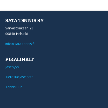
SATA-TENNIS RY
Sarvastonkaari 23
00840 Helsinki
info@sata-tennis.fi
PIKALINKIT
Jäsenyys
Tietosuojaseloste
TennisClub