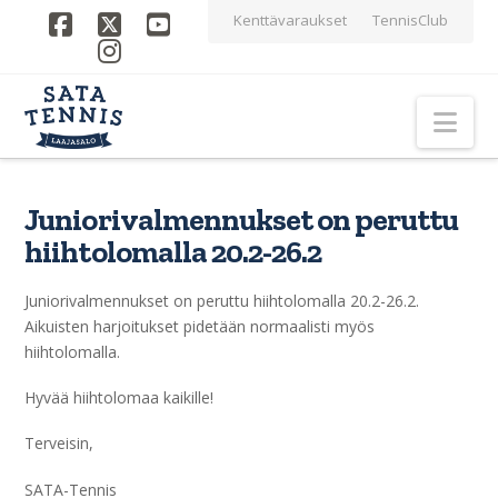
Kenttävaraukset
TennisClub
Facebook
X
YouTube
Instagram
Nav
Juniorivalmennukset on peruttu
hiihtolomalla 20.2-26.2
Juniorivalmennukset on peruttu hiihtolomalla 20.2-26.2.
Aikuisten harjoitukset pidetään normaalisti myös
hiihtolomalla.
Hyvää hiihtolomaa kaikille!
Terveisin,
SATA-Tennis