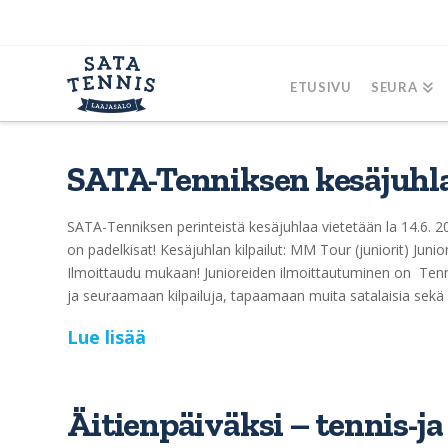
ETUSIVU
SEURA
SATA-Tenniksen kesäjuhla 1
SATA-Tenniksen perinteistä kesäjuhlaa vietetään la 14.6. 20
on padelkisat! Kesäjuhlan kilpailut: MM Tour (juniorit) Juni
Ilmoittaudu mukaan! Junioreiden ilmoittautuminen on Ten
ja seuraamaan kilpailuja, tapaamaan muita satalaisia sekä
Lue lisää
Äitienpäiväksi – tennis-ja