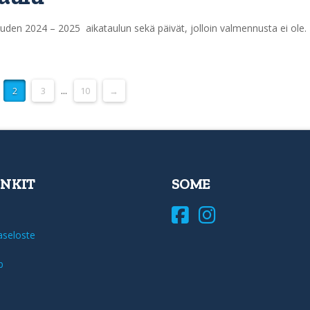
 kauden 2024 – 2025 aikataulun sekä päivät, jolloin valmennusta ei ole.
2
3
...
10
→
INKIT
SOME
aseloste
b