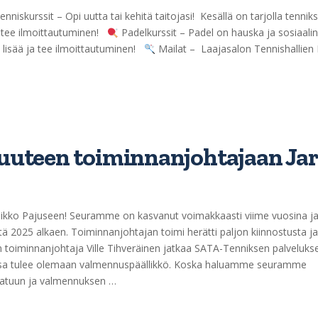
nniskurssit – Opi uutta tai kehitä taitojasi! Kesällä on tarjolla tennik
 ja tee ilmoittautuminen!
Padelkurssit – Padel on hauska ja sosiaali
Lue lisää ja tee ilmoittautuminen!
Mailat – Laajasalon Tennishallien
uteen toiminnanjohtajaan Jar
ikko Pajuseen! Seuramme on kasvanut voimakkaasti viime vuosina ja
ä 2025 alkaen. Toiminnanjohtajan toimi herätti paljon kiinnostusta j
n toiminnanjohtaja Ville Tihveräinen jatkaa SATA-Tenniksen palveluks
rassa tulee olemaan valmennuspäällikkö. Koska haluamme seuramme
laatuun ja valmennuksen …