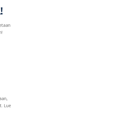
!
tetaan
ukaan!
aan,
t. Lue