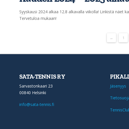
Syyskausi 2024 alkaa 12.8 alkavalla viikolla! Linkistä näet
Tervetuloa mukaan!
←
1
SATA-TENNIS RY
PIKAL
Sarvastonkaari 23
Jäsenyys
00840 Helsinki
Tietosuoj
info@sata-tennis.fi
TennisClu