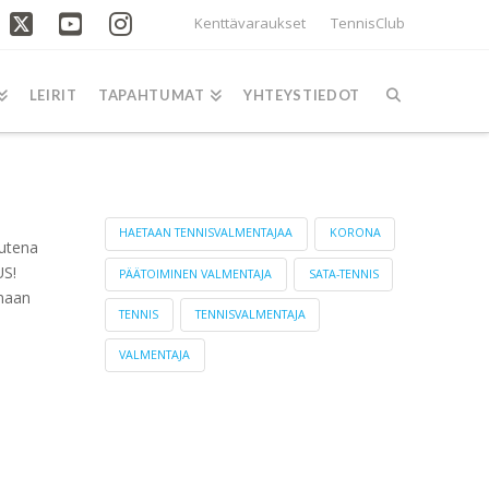
Kenttävaraukset
TennisClub
acebook
X
YouTube
Instagram
LEIRIT
TAPAHTUMAT
YHTEYSTIEDOT
AVAINSANAT
HAETAAN TENNISVALMENTAJAA
KORONA
uutena
US!
PÄÄTOIMINEN VALMENTAJA
SATA-TENNIS
amaan
TENNIS
TENNISVALMENTAJA
VALMENTAJA