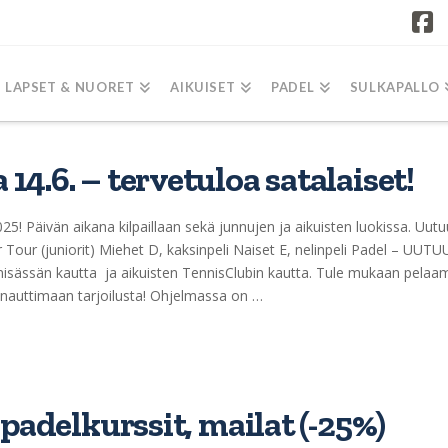
F
LAPSET & NUORET
AIKUISET
PADEL
SULKAPALLO
4.6. – tervetuloa satalaiset!
25! Päivän aikana kilpaillaan sekä junnujen ja aikuisten luokissa. Uut
or Tour (juniorit) Miehet D, kaksinpeli Naiset E, nelinpeli Padel – UUTU
nisässän kautta ja aikuisten TennisClubin kautta. Tule mukaan pela
 nauttimaan tarjoilusta! Ohjelmassa on …
 padelkurssit, mailat (-25%)