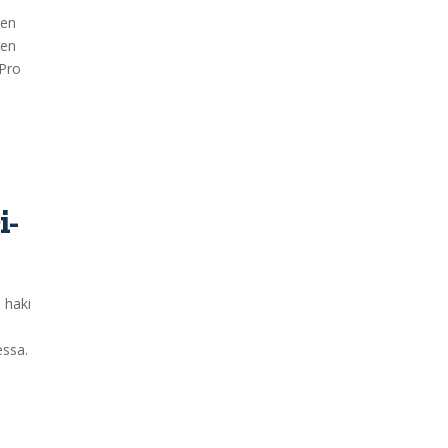
sen
nen
 Pro
i-
 haki
a
essa.