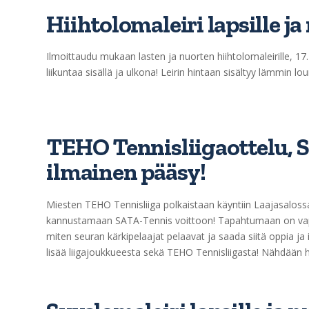
Hiihtolomaleiri lapsille j
Ilmoittaudu mukaan lasten ja nuorten hiihtolomaleirille, 17.2
liikuntaa sisällä ja ulkona! Leirin hintaan sisältyy lämmin
TEHO Tennisliigaottelu, SA
ilmainen pääsy!
Miesten TEHO Tennisliiga polkaistaan käyntiin Laajasalos
kannustamaan SATA-Tennis voittoon! Tapahtumaan on vapaa
miten seuran kärkipelaajat pelaavat ja saada siitä oppia ja
lisää liigajoukkueesta sekä TEHO Tennisliigasta! Nähdään ha