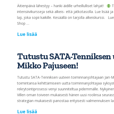
Äitienpäivä lähestyy – hanki äidille urheillulliset lahjat!
Te
intensiivikursseja sekä alkeis- että jatkotasolla. Lue lisää
laji, joka sopii kaikille. Kesäällä on tarjolla alkeiskurssi. 
Shop …
Lue lisää
Tutustu SATA-Tenniksen u
Mikko Pajuseen!
Tutustu SATA-Tenniksen uuteen toiminnanjohtajaan Jari-M
toimintansa kehittämiseen uutta toiminnanjohtajaa syksyst
rekrytointiprosessi venyi suunniteltua pidemmälle. Nykyine
Villen oman toiveen mukaisesti hänen uusi roolinsa seu
strategian mukaisesti panostaa erityisesti valmennuksen 
Lue lisää