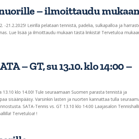
a nuorille – ilmoittaudu mukaan
. -21.2.2025! Leirillä pelataan tennistä, padelia, sulkapalloa ja harras
 lounas. Lue lisää ja ilmoittaudu mukaan tästä linkistä! Tervetuloa m
TA – GT, su 13.10. klo 14:00 –
sa 13.10 klo 14.00! Tule seuraamaan Suomen parasta tennistä ja
 sisäänpääsy. Varsinkin lasten ja nuorten kannattaa tulla seuraam
 innostusta. SATA-Tennis vs. GT 13.10 klo 14.00 Laajasalon Tennishalli
llilla! Tervetuloa! !