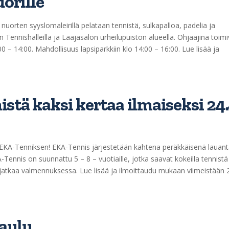
uorille
nuorten syyslomaleirillä pelataan tennistä, sulkapalloa, padelia ja
Tennishalleilla ja Laajasalon urheilupuiston alueella. Ohjaajina toimi
 – 14:00. Mahdollisuus lapsiparkkiin klo 14:00 – 16:00. Lue lisää ja
stä kaksi kertaa ilmaiseksi 24.
n, EKA-Tenniksen! EKA-Tennis järjestetään kahtena peräkkäisenä lauan
A-Tennis on suunnattu 5 – 8 – vuotiaille, jotka saavat kokeilla tennistä
 jatkaa valmennuksessa. Lue lisää ja ilmoittaudu mukaan viimeistään 2
aulu