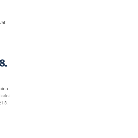
vat
8.
taina
 kaksi
1.8.