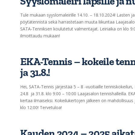
Syyslomaleiri lapsille ja n
Tule mukaan syyslomaleirille 14.10. – 18.10.2024! Lasten ja 
pöytätennistä sekä harrastetaan muuta liikuntaa Laajasalon 
SATA-Tenniksen koulutetut valmentajat. Leiriaika on klo 9:00
ilmoittaudu mukaan!
EKA-Tennis – kokeile tenni
ja 31.8.!
Hei, SATA-Tennis järjestää 5 – 8 -vuotiaille tenniskokeilu
24.8 ja 31.8. klo 9:00 – 10:00 Laajasalon tennishalleilla. EK
kertaa ilmaiseksi. Kokeilukertojen jälkeen on mahdollisuus
klo 12:00! Tervetuloa!
Kauden 2024 – 2025 aikat