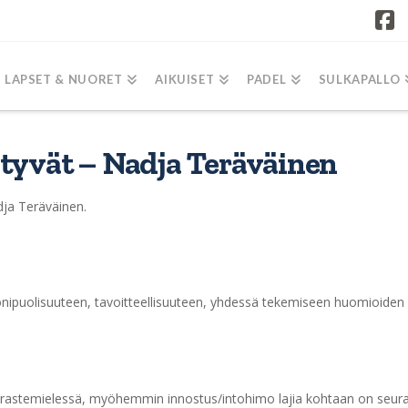
F
LAPSET & NUORET
AIKUISET
PADEL
SULKAPALLO
ytyvät – Nadja Teräväinen
dja Teräväinen.
onipuolisuuteen, tavoitteellisuuteen, yhdessä tekemiseen huomioiden
 harrastemielessä, myöhemmin innostus/intohimo lajia kohtaan on seur