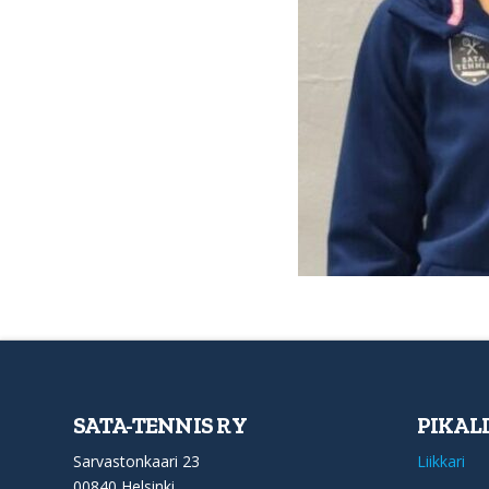
SATA-TENNIS RY
PIKAL
Sarvastonkaari 23
Liikkari
00840 Helsinki