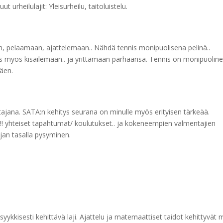
rheilulajit: Yleisurheilu, taitoluistelu.
n, pelaamaan, ajattelemaan.. Nähdä tennis monipuolisena pelinä..
 myös kisailemaan.. ja yrittämään parhaansa. Tennis on monipuolinen
täen.
tajana. SATA:n kehitys seurana on minulle myös erityisen tärkeää.
! yhteiset tapahtumat/ koulutukset.. ja kokeneempien valmentajien
ajan tasalla pysyminen.
yykkisesti kehittävä laji. Ajattelu ja matemaattiset taidot kehittyvät