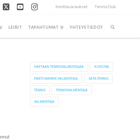
Kenttävaraukset
TennisClub
acebook
X
YouTube
Instagram
LEIRIT
TAPAHTUMAT
YHTEYSTIEDOT
AVAINSANAT
HAETAAN TENNISVALMENTAJAA
KORONA
PÄÄTOIMINEN VALMENTAJA
SATA-TENNIS
TENNIS
TENNISVALMENTAJA
VALMENTAJA
annut