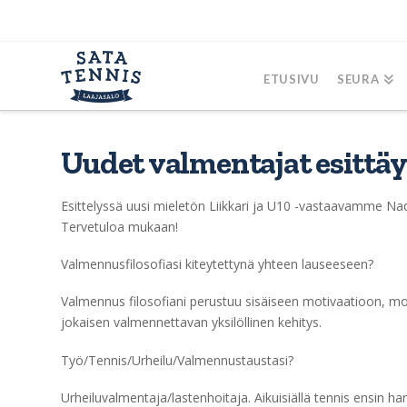
ETUSIVU
SEURA
Uudet valmentajat esittä
Esittelyssä uusi mieletön Liikkari ja U10 -vastaavamme Na
Tervetuloa mukaan!
Valmennusfilosofiasi kiteytettynä yhteen lauseeseen?
Valmennus filosofiani perustuu sisäiseen motivaatioon, m
jokaisen valmennettavan yksilöllinen kehitys.
Työ/Tennis/Urheilu/Valmennustaustasi?
Urheiluvalmentaja/lastenhoitaja. Aikuisiällä tennis ensin