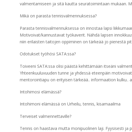
valmentamiseen ja sitä kautta seuratoimintaan mukaan. Muut u
Mikä on parasta tennisvalmennuksessa?
Parasta tennisvalmennuksessa on innostaa lapsi liikkumaa
Motivoivat/kannustavat työkaverit. Nähdä lapsen innokkuus
niin erilaisten taitojen oppiminen on tärkeää jo pienestä pi
Odotukset työhösi SATA:ssa?
Toiveeni SATA:ssa olisi päästä kehittämään itseäni valmen
Yhteenkuuluvuuden tunne ja yhdessä eteenpäin motivoivat!
mentorointiapu on erityisen tärkeää.. informaation kulku.. 
Intohimosi elämässä?
Intohimoni elämässä on Urheilu, tennis, kisamaailma
Terveiset valmennettaville?
Tennis on haastava mutta monipuolinen laji. Fyysisesti ja ps