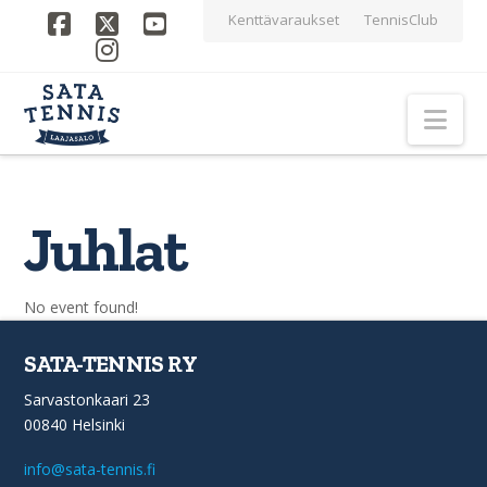
Kenttävaraukset
TennisClub
Facebook
X
YouTube
Instagram
Nav
Juhlat
No event found!
SATA-TENNIS RY
Sarvastonkaari 23
00840 Helsinki
info@sata-tennis.fi