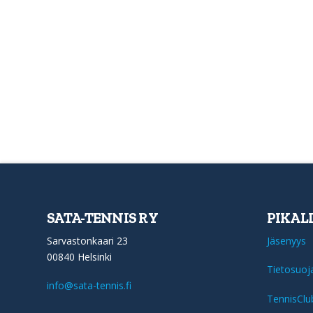
SATA-TENNIS RY
PIKAL
Sarvastonkaari 23
Jäsenyys
00840 Helsinki
Tietosuoj
info@sata-tennis.fi
TennisClu