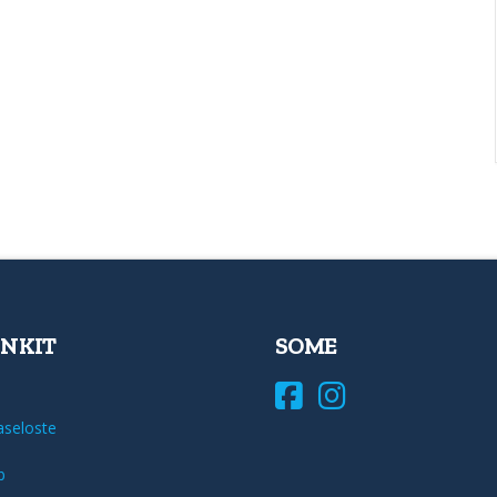
INKIT
SOME
aseloste
b