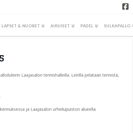
F
LAPSET & NUORET
AIKUISET
PADEL
SULKAPALLO
25
oiluleirin Laajasalon tennishalleilla. Leirillä pelataan tennistä,
.
akennuksessa ja Laajasalon urheilupuiston alueella.