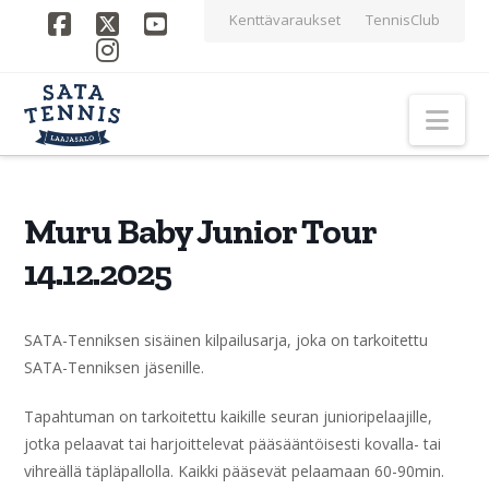
Kenttävaraukset
TennisClub
Facebook
X
YouTube
Instagram
Nav
Muru Baby Junior Tour
14.12.2025
SATA-Tenniksen sisäinen kilpailusarja, joka on tarkoitettu
SATA-Tenniksen jäsenille.
Tapahtuman on tarkoitettu kaikille seuran junioripelaajille,
jotka pelaavat tai harjoittelevat pääsääntöisesti kovalla- tai
vihreällä täpläpallolla. Kaikki pääsevät pelaamaan 60-90min.