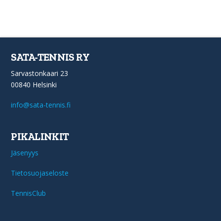
SATA-TENNIS RY
Sarvastonkaari 23
00840 Helsinki
info@sata-tennis.fi
PIKALINKIT
Jäsenyys
Tietosuojaseloste
TennisClub