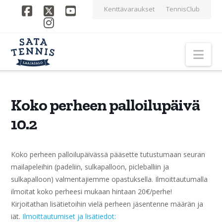
Kenttävaraukset
TennisClub
Facebook
X
YouTube
Instagram
Nav
Koko perheen palloilupäivä
10.2
Koko perheen palloilupäivässä pääsette tutustumaan seuran
mailapeleihin (padeliin, sulkapalloon, picleballiin ja
sulkapalloon) valmentajiemme opastuksella. Ilmoittautumalla
ilmoitat koko perheesi mukaan hintaan 20€/perhe!
Kirjoitathan lisätietoihin vielä perheen jäsentenne määrän ja
iät.
Ilmoittautumiset ja lisätiedot: