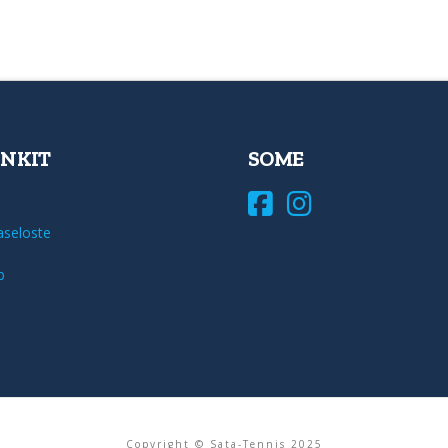
INKIT
SOME
aseloste
b
Copyright © Sata-Tennis 2025