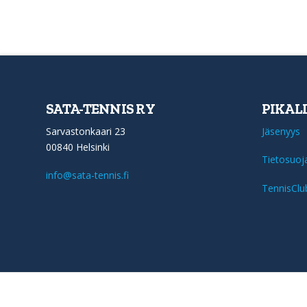
SATA-TENNIS RY
PIKAL
Sarvastonkaari 23
Jäsenyys
00840 Helsinki
Tietosuoj
info@sata-tennis.fi
TennisClu