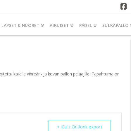
F
LAPSET & NUORET
AIKUISET
PADEL
SULKAPALLO
itettu kaikille vihreän- ja kovan pallon pelaajille. Tapahtuma on
+ iCal / Outlook export