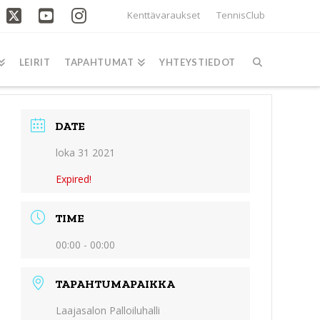
Kenttävaraukset
TennisClub
acebook
X
YouTube
Instagram
LEIRIT
TAPAHTUMAT
YHTEYSTIEDOT
DATE
loka 31 2021
Expired!
TIME
00:00 - 00:00
TAPAHTUMAPAIKKA
Laajasalon Palloiluhalli