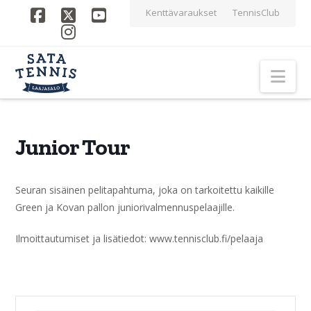
Kenttävaraukset
TennisClub
Facebook
X
YouTube
Instagram
Nav
Junior Tour
Seuran sisäinen pelitapahtuma, joka on tarkoitettu kaikille
Green ja Kovan pallon juniorivalmennuspelaajille.
Ilmoittautumiset ja lisätiedot: www.tennisclub.fi/pelaaja