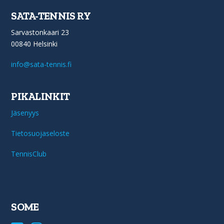
SATA-TENNIS RY
Sarvastonkaari 23
00840 Helsinki
info@sata-tennis.fi
PIKALINKIT
Jäsenyys
Tietosuojaseloste
TennisClub
SOME