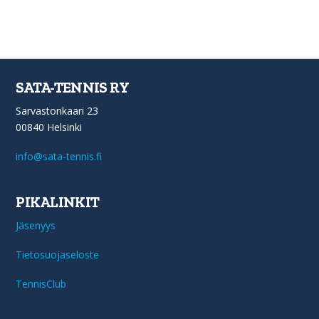
SATA-TENNIS RY
Sarvastonkaari 23
00840 Helsinki
info@sata-tennis.fi
PIKALINKIT
Jäsenyys
Tietosuojaseloste
TennisClub