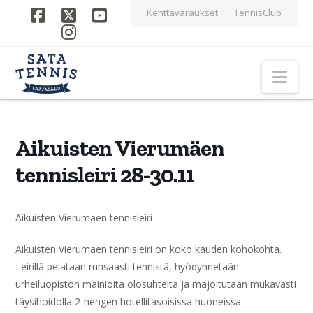
Kenttävaraukset
TennisClub
Facebook
X
YouTube
Instagram
Nav
Aikuisten Vierumäen
tennisleiri 28-30.11
Aikuisten Vierumäen tennisleiri
Aikuisten Vierumäen tennisleiri on koko kauden kohokohta.
Leirillä pelataan runsaasti tennistä, hyödynnetään
urheiluopiston mainioita olosuhteita ja majoitutaan mukavasti
täysihoidolla 2-hengen hotellitasoisissa huoneissa.