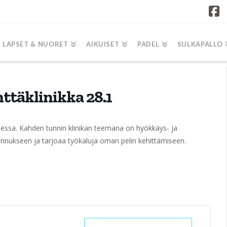
F
LAPSET & NUORET
AIKUISET
PADEL
SULKAPALLO
ttäklinikka 28.1
sessa. Kahden tunnin klinikan teemana on hyökkäys- ja
mennukseen ja tarjoaa työkaluja oman pelin kehittämiseen.