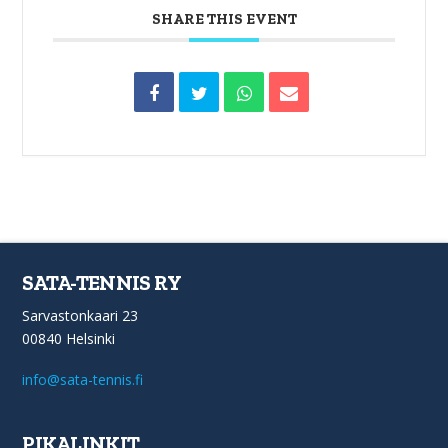
SHARE THIS EVENT
SATA-TENNIS RY
Sarvastonkaari 23
00840 Helsinki
info@sata-tennis.fi
PIKALINKIT