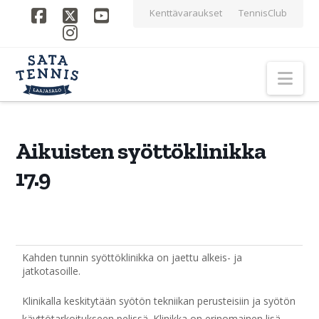
Kenttävaraukset
TennisClub
Facebook
X
YouTube
Instagram
Nav
Aikuisten syöttöklinikka
17.9
Kahden tunnin syöttöklinikka on jaettu alkeis- ja
jatkotasoille.
Klinikalla keskitytään syötön tekniikan perusteisiin ja syötön
käyttötarkoitukseen pelissä. Klinikka on erinomainen lisä