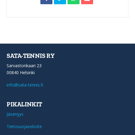
SATA-TENNIS RY
Sarvastonkaari 23
00840 Helsinki
info@sata-tennis.fi
PIKALINKIT
Jäsenyys
Tietosuojaseloste