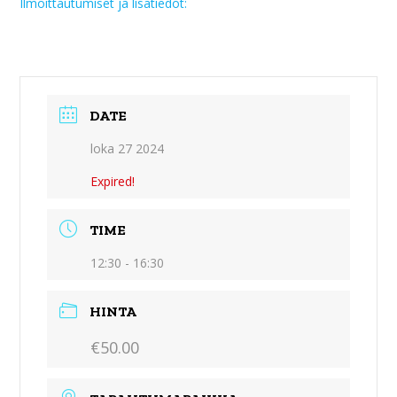
Ilmoittautumiset ja lisätiedot:
DATE
loka 27 2024
Expired!
TIME
12:30 - 16:30
HINTA
€50.00