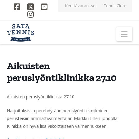
Kenttävaraukset
TennisClub
Facebook
X
YouTube
Instagram
Nav
Aikuisten
peruslyöntiklinikka 27.10
Aikuisten peruslyöntiklinikka 27.10
Harjoituksissa perehdytään peruslyöntitekniikoiden
perusteisiin ammattivalmentajan Markku Lillen johdolla.
Klinikka on hyvä lisä viikoittaiseen valmennukseen.